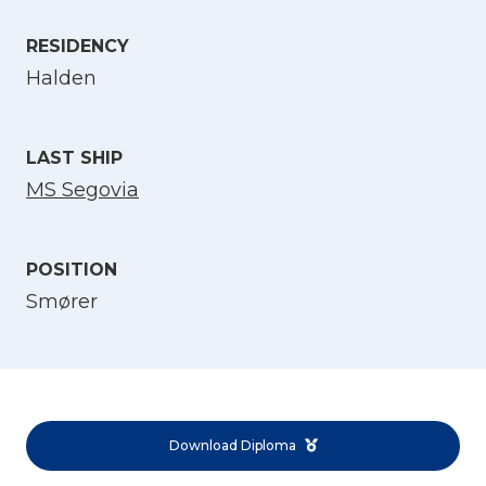
Select Language
RESIDENCY
Halden
English
LAST SHIP
Norsk bokmål
MS Segovia
POSITION
Smører
Download Diploma