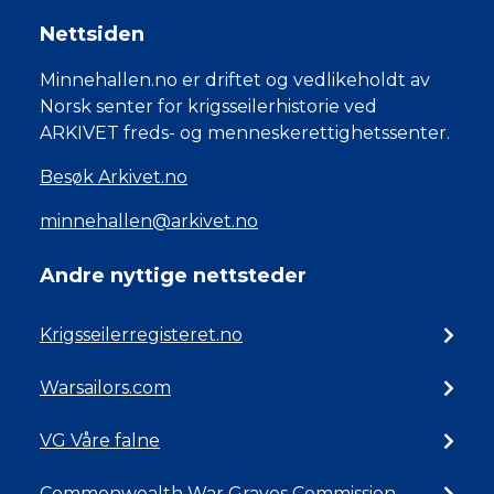
Nettsiden
Minnehallen.no er driftet og vedlikeholdt av
Norsk senter for krigsseilerhistorie ved
ARKIVET freds- og menneskerettighetssenter.
Besøk Arkivet.no
minnehallen@arkivet.no
Andre nyttige nettsteder
Krigsseilerregisteret.no
Warsailors.com
VG Våre falne
Commonwealth War Graves Commission