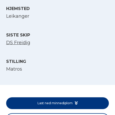
HJEMSTED
Velg språk
Leikanger
English
SISTE SKIP
Norsk bokmål
DS Freidig
STILLING
Matros
Last ned minnediplom