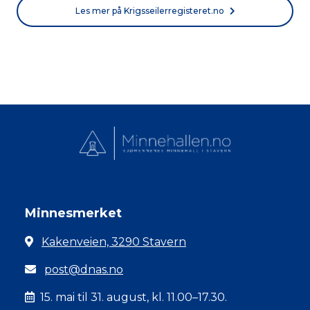
Les mer på Krigsseilerregisteret.no
Minnesmerket
Kakenveien, 3290 Stavern
post@dnas.no
15. mai til 31. august, kl. 11.00–17.30.