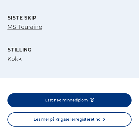
SISTE SKIP
MS Touraine
STILLING
Kokk
Velg språk
English
Last ned minnediplom
Norsk bokmål
Les mer på Krigsseilerregisteret.no