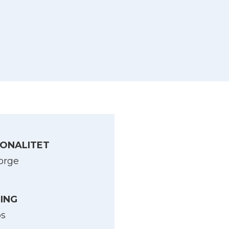
ONALITET
orge
LING
os