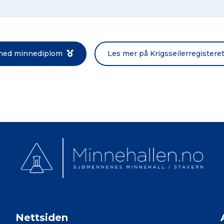
Norsk bokmål
 ned minnediplom
Les mer på Krigsseilerregistere
Nettsiden