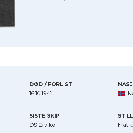
DØD / FORLIST
NASJ
16.10.1941
N
Velg språk
SISTE SKIP
STIL
English
DS Erviken
Matr