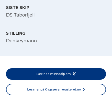
SISTE SKIP
DS Taborfjell
STILLING
Donkeymann
Velg språk
English
Last ned minnediplom
Norsk bokmål
Les mer på Krigsseilerregisteret.no