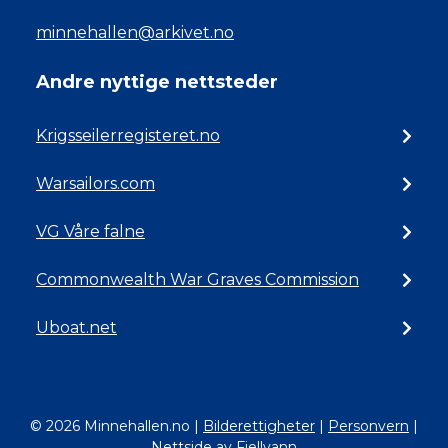
minnehallen@arkivet.no
Andre nyttige nettsteder
Krigsseilerregisteret.no
Warsailors.com
VG Våre falne
Commonwealth War Graves Commission
Uboat.net
© 2026 Minnehallen.no
|
Bilderettigheter
|
Personvern
|
Nettside av Fjellvann