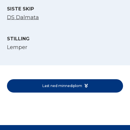
SISTE SKIP
DS Dalmata
STILLING
Lemper
Velg språk
English
Last ned minnediplom
Norsk bokmål