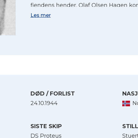
fiendens hender. Olaf Olsen Hagen ko
fangenskap men døde i Kina 24. oktob
Les mer
fangetransport.
DØD / FORLIST
NASJ
24.10.1944
N
Velg språk
SISTE SKIP
STIL
English
DS Proteus
Stuer