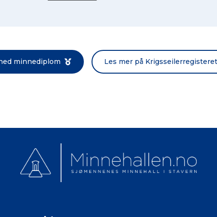
Norsk bokmål
 ned minnediplom
Les mer på Krigsseilerregistere