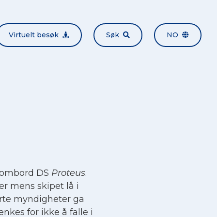
Virtuelt besøk
Søk
NO
t ombord DS
Proteus
.
er mens skipet lå i
ierte myndigheter ga
nkes for ikke å falle i