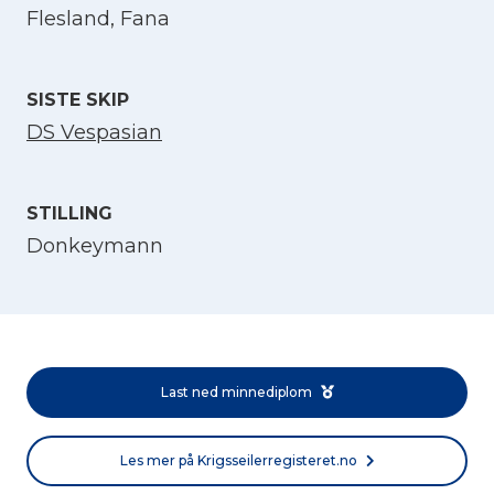
Flesland, Fana
Velg språk
English
SISTE SKIP
DS Vespasian
Norsk bokmål
STILLING
Donkeymann
Last ned minnediplom
Les mer på Krigsseilerregisteret.no