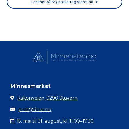
Les mer på Krigsseilerregisteret.no
Minnesmerket
Kakenveien, 3290 Stavern
post@dnas.no
15. mai til 31. august, kl. 11.00–17.30.