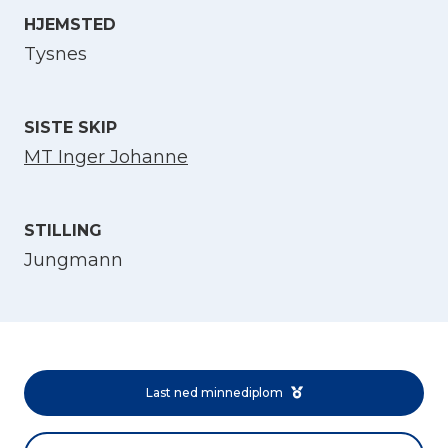
HJEMSTED
Velg språk
Tysnes
English
SISTE SKIP
MT Inger Johanne
Norsk bokmål
STILLING
Jungmann
Last ned minnediplom