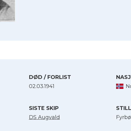
DØD / FORLIST
NASJ
02.03.1941
N
Velg språk
SISTE SKIP
STIL
English
DS Augvald
Fyrbø