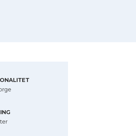
ONALITET
orge
LING
ter