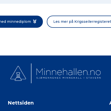
Norsk bokmål
 ned minnediplom
Les mer på Krigsseilerregistere
Nettsiden