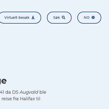
Virtuelt besøk
Søk
NO
ge
941 da DS
Augvald
ble
eise fra Halifax til