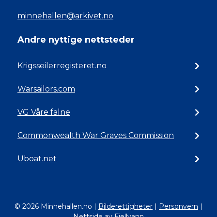
minnehallen@arkivet.no
Andre nyttige nettsteder
Krigsseilerregisteret.no
Warsailors.com
VG Våre falne
Commonwealth War Graves Commission
Uboat.net
© 2026 Minnehallen.no
|
Bilderettigheter
|
Personvern
|
Nettside av Fjellvann