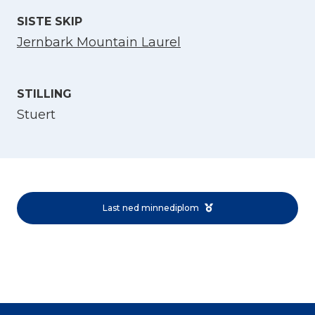
SISTE SKIP
Jernbark Mountain Laurel
STILLING
Stuert
Velg språk
English
Last ned minnediplom
Norsk bokmål