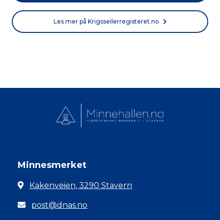
Les mer på Krigsseilerregisteret.no
Minnesmerket
Kakenveien, 3290 Stavern
post@dnas.no