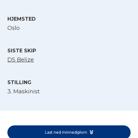
Velg språk
HJEMSTED
Oslo
English
SISTE SKIP
Norsk bokmål
DS Belize
STILLING
3. Maskinist
Last ned minnediplom