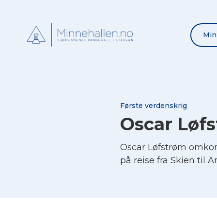
Min
Første verdenskrig
Oscar Løf
Oscar Løfstrøm omkom
på reise fra Skien ti