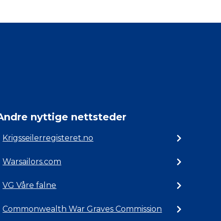
Andre nyttige nettsteder
Krigsseilerregisteret.no
Warsailors.com
VG Våre falne
Commonwealth War Graves Commission