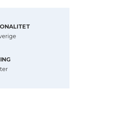
ONALITET
verige
LING
ter