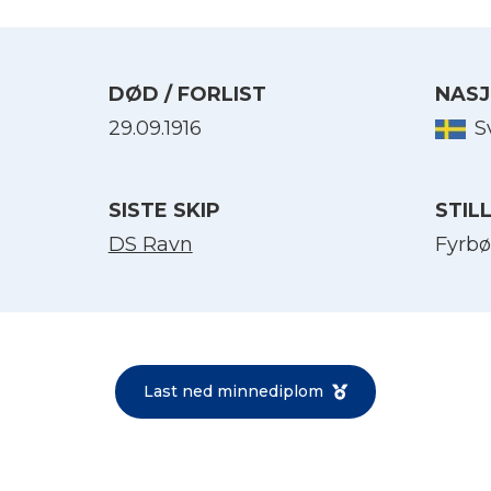
DØD / FORLIST
NASJ
29.09.1916
S
SISTE SKIP
STIL
DS Ravn
Fyrbø
Velg språk
English
Last ned minnediplom
Norsk bokmål