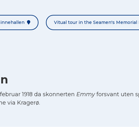
Minnehallen
Vitual tour in the Seamen's Memorial 
en
februar 1918 da skonnerten
Emmy
forsvant uten sp
yne via Kragerø.