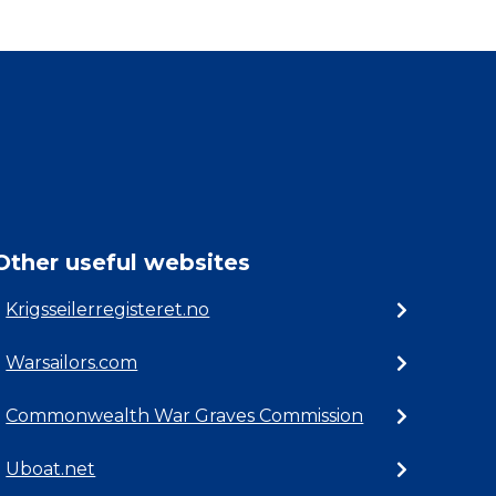
Other useful websites
Krigsseilerregisteret.no
Warsailors.com
Commonwealth War Graves Commission
Uboat.net