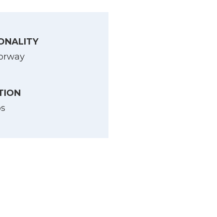
ONALITY
orway
TION
os