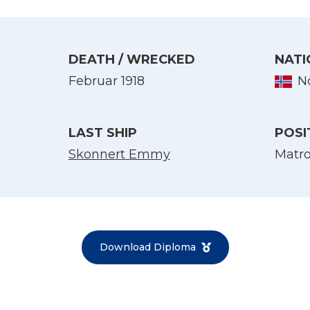
DEATH / WRECKED
NATI
Februar 1918
N
LAST SHIP
POSI
Skonnert Emmy
Matr
Select Language
English
Norsk bokmål
Download Diploma