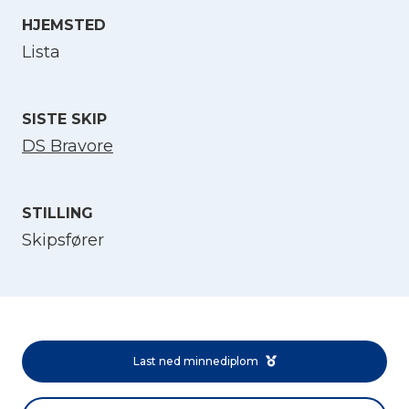
HJEMSTED
Velg språk
Lista
English
SISTE SKIP
DS Bravore
Norsk bokmål
STILLING
Skipsfører
Last ned minnediplom