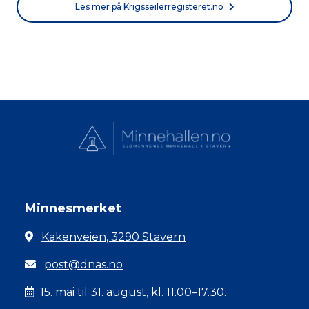
Les mer på Krigsseilerregisteret.no
Minnesmerket
Kakenveien, 3290 Stavern
post@dnas.no
15. mai til 31. august, kl. 11.00–17.30.