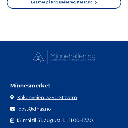
Les mer på Krigsseilerregisteret.no
Minnesmerket
Kakenveien, 3290 Stavern
post@dnas.no
15. mai til 31. august, kl. 11.00–17.30.