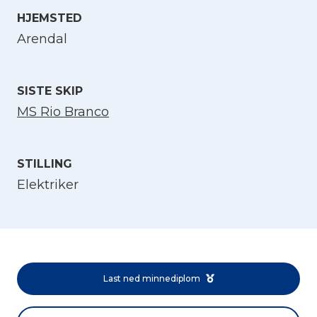
HJEMSTED
Velg språk
Arendal
English
SISTE SKIP
MS Rio Branco
Norsk bokmål
STILLING
Elektriker
Last ned minnediplom