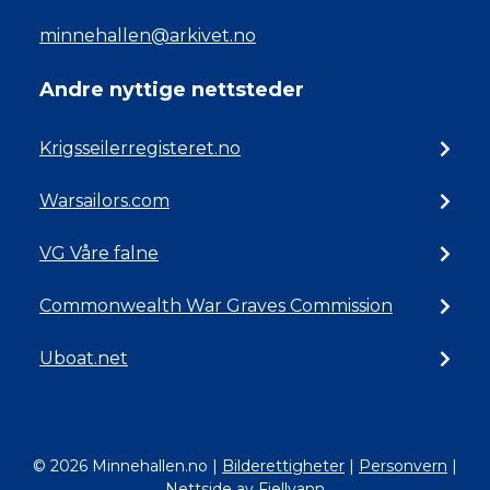
minnehallen@arkivet.no
Andre nyttige nettsteder
Krigsseilerregisteret.no
Warsailors.com
VG Våre falne
Commonwealth War Graves Commission
Uboat.net
© 2026 Minnehallen.no
|
Bilderettigheter
|
Personvern
|
Nettside av Fjellvann