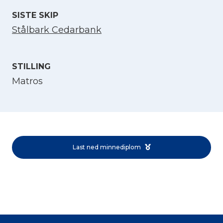
SISTE SKIP
Stålbark Cedarbank
STILLING
Matros
Velg språk
English
Last ned minnediplom
Norsk bokmål