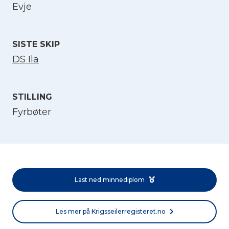
Evje
Velg språk
English
SISTE SKIP
DS Ila
Norsk bokmål
STILLING
Fyrbøter
Last ned minnediplom
Les mer på Krigsseilerregisteret.no