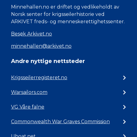
Minnehallen.no er driftet og vedlikeholdt av
Norsk senter for krigsseilerhistorie ved
ARKIVET freds- og menneskerettighetssenter.
Besøk Arkivet.no
minnehallen@arkivet.no
Andre nyttige nettsteder
Krigsseilerregisteret.no
Warsailors.com
VG Våre falne
Commonwealth War Graves Commission
Uboat.net