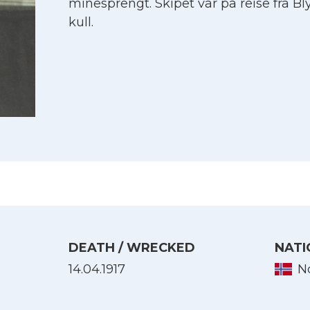
minesprengt. Skipet var på reise fra 
kull.
DEATH / WRECKED
NATI
Select Language
14.04.1917
N
English