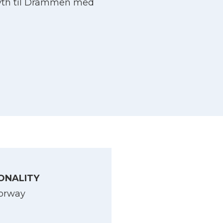
Blyth til Drammen med
ONALITY
orway