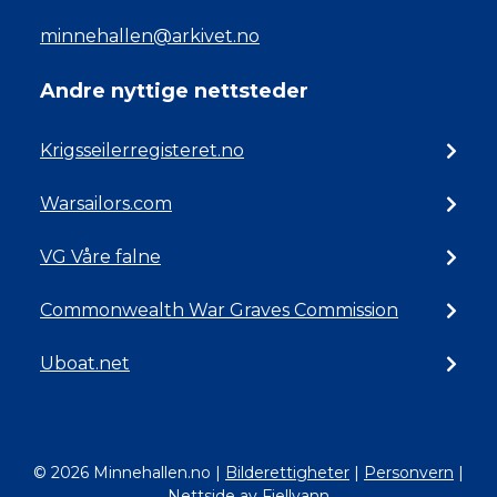
minnehallen@arkivet.no
Andre nyttige nettsteder
Krigsseilerregisteret.no
Warsailors.com
VG Våre falne
Commonwealth War Graves Commission
Uboat.net
© 2026 Minnehallen.no
|
Bilderettigheter
|
Personvern
|
Nettside av Fjellvann