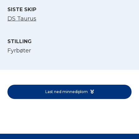
SISTE SKIP
DS Taurus
STILLING
Fyrbøter
Velg språk
English
Last ned minnediplom
Norsk bokmål