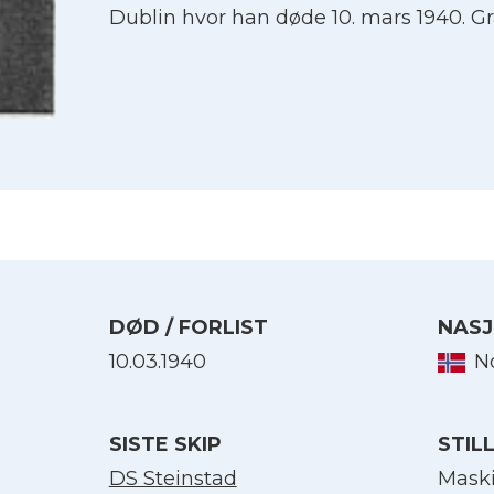
Dublin hvor han døde 10. mars 1940. Gra
DØD / FORLIST
NASJ
10.03.1940
N
Velg språk
SISTE SKIP
STIL
English
DS Steinstad
Maski