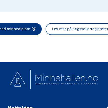
Norsk bokmål
 ned minnediplom
Les mer på Krigsseilerregistere