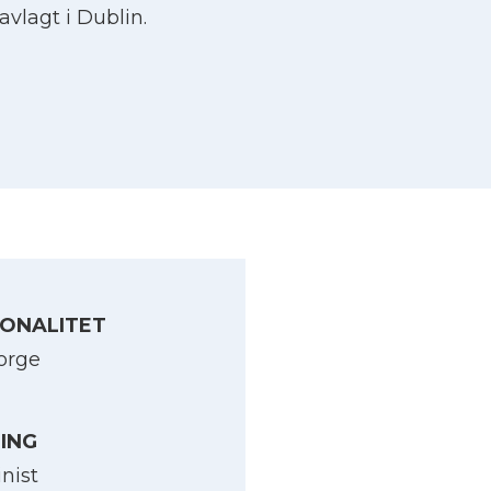
vlagt i Dublin.
ONALITET
orge
LING
nist