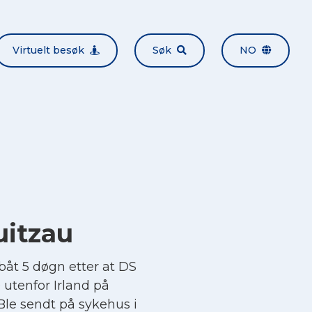
Virtuelt besøk
Søk
NO
uitzau
båt 5 døgn etter at DS
 utenfor Irland på
. Ble sendt på sykehus i