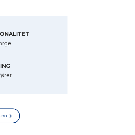
ONALITET
orge
LING
fører
t.no