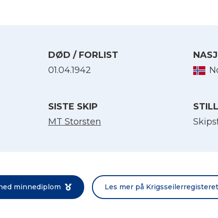
DØD / FORLIST
NASJ
01.04.1942
N
SISTE SKIP
STIL
MT Storsten
Skips
Velg språk
English
Norsk bokmål
 ned minnediplom
Les mer på Krigsseilerregistere