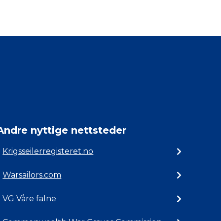
Andre nyttige nettsteder
Krigsseilerregisteret.no
Warsailors.com
VG Våre falne