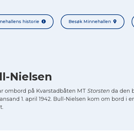
nehallens historie
Besøk Minnehallen
l-Nielsen
var ombord på Kvarstadbåten MT
Storsten
da den b
iansand 1. april 1942. Bull-Nielsen kom om bord i
t.