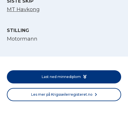
SISTE SKIP
MT Havkong
STILLING
Motormann
Velg språk
English
Last ned minnediplom
Norsk bokmål
Les mer på Krigsseilerregisteret.no