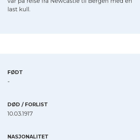
var på reise fra Newcastle til Bergen med en
last kull.
FØDT
-
DØD / FORLIST
10.03.1917
NASJONALITET