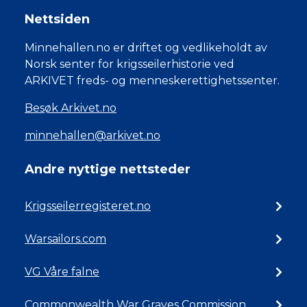
Nettsiden
Minnehallen.no er driftet og vedlikeholdt av
Norsk senter for krigsseilerhistorie ved
ARKIVET freds- og menneskerettighetssenter.
Besøk Arkivet.no
minnehallen@arkivet.no
Andre nyttige nettsteder
Krigsseilerregisteret.no
Warsailors.com
VG Våre falne
Commonwealth War Graves Commission