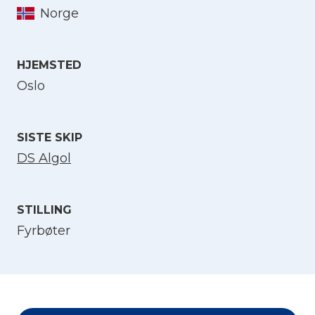
Norge
Velg språk
HJEMSTED
English
Oslo
Norsk bokmål
SISTE SKIP
DS Algol
STILLING
Fyrbøter