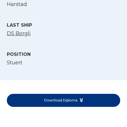
Harstad
LAST SHIP
DS Borgli
POSITION
Select Language
Stuert
English
Norsk bokmål
Download Diploma