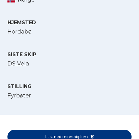
Velg språk
HJEMSTED
Hordabø
English
SISTE SKIP
Norsk bokmål
DS Vela
STILLING
Fyrbøter
Last ned minnediplom