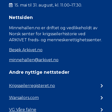
15. mai til 31. august, kl. 11.00–17.30.
Nettsiden
Minnehallen.no er driftet og vedlikeholdt av
Norsk senter for krigsseilerhistorie ved
ARKIVET freds- og menneskerettighetssenter.
Besøk Arkivet.no
minnehallen@arkivet.no
Andre nyttige nettsteder
Krigsseilerregisteret.no
Warsailors.com
VG Våre falne