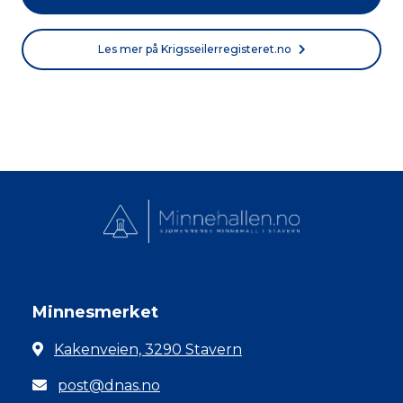
Les mer på Krigsseilerregisteret.no
Minnesmerket
Kakenveien, 3290 Stavern
post@dnas.no