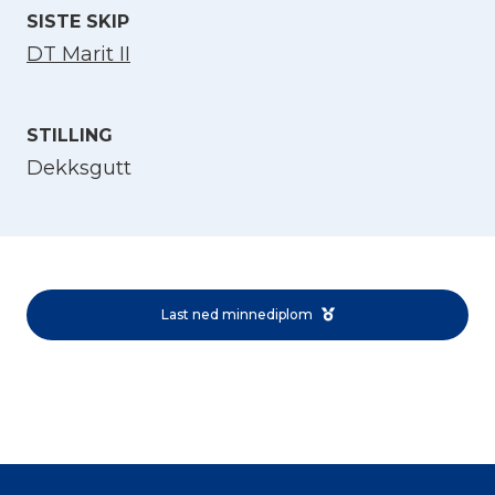
SISTE SKIP
DT Marit II
STILLING
Dekksgutt
Velg språk
English
Last ned minnediplom
Norsk bokmål