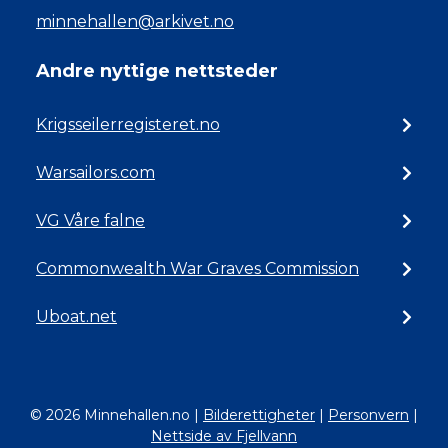
minnehallen@arkivet.no
Andre nyttige nettsteder
Krigsseilerregisteret.no
Warsailors.com
VG Våre falne
Commonwealth War Graves Commission
Uboat.net
© 2026 Minnehallen.no
|
Bilderettigheter
|
Personvern
|
Nettside av Fjellvann