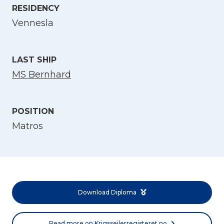
RESIDENCY
Select Language
Vennesla
English
LAST SHIP
Norsk bokmål
MS Bernhard
POSITION
Matros
Download Diploma
Read more on Krigsseilerregisteret.no