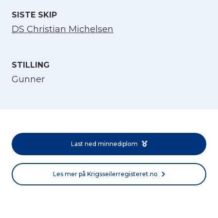
SISTE SKIP
DS Christian Michelsen
STILLING
Gunner
Velg språk
English
Last ned minnediplom
Norsk bokmål
Les mer på Krigsseilerregisteret.no