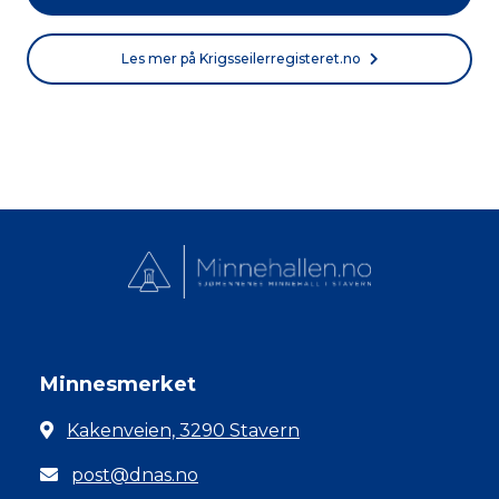
Les mer på Krigsseilerregisteret.no
Minnesmerket
Kakenveien, 3290 Stavern
post@dnas.no