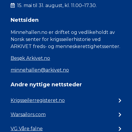
15. mai til 31. august, kl. 11.00–17.30.
Nettsiden
Minnehallen.no er driftet og vedlikeholdt av
Norsk senter for krigsseilerhistorie ved
ARKIVET freds- og menneskerettighetssenter.
Besøk Arkivet.no
minnehallen@arkivet.no
Andre nyttige nettsteder
Krigsseilerregisteret.no
Warsailors.com
VG Våre falne