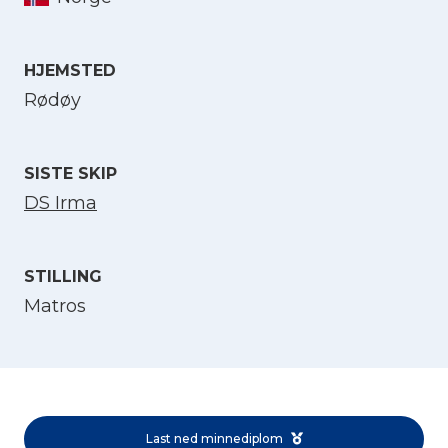
Velg språk
HJEMSTED
Rødøy
English
SISTE SKIP
Norsk bokmål
DS Irma
STILLING
Matros
Last ned minnediplom