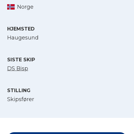
Norge
Velg språk
HJEMSTED
Haugesund
English
Norsk bokmål
SISTE SKIP
DS Bisp
STILLING
Skipsfører