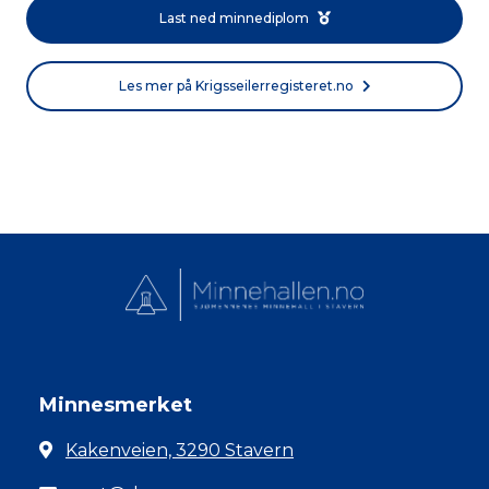
Last ned minnediplom
Les mer på Krigsseilerregisteret.no
Minnesmerket
Kakenveien, 3290 Stavern