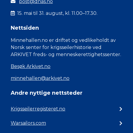
post@dnas.no
15. mai til 31. august, kl. 11.00–17.30.
Nettsiden
Minnehallen.no er driftet og vedlikeholdt av
Norsk senter for krigsseilerhistorie ved
ARKIVET freds- og menneskerettighetssenter.
Besøk Arkivet.no
minnehallen@arkivet.no
Andre nyttige nettsteder
Krigsseilerregisteret.no
Warsailors.com