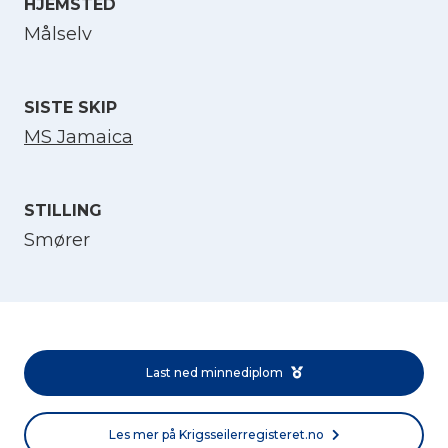
HJEMSTED
Velg språk
Målselv
English
SISTE SKIP
MS Jamaica
Norsk bokmål
STILLING
Smører
Last ned minnediplom
Les mer på Krigsseilerregisteret.no