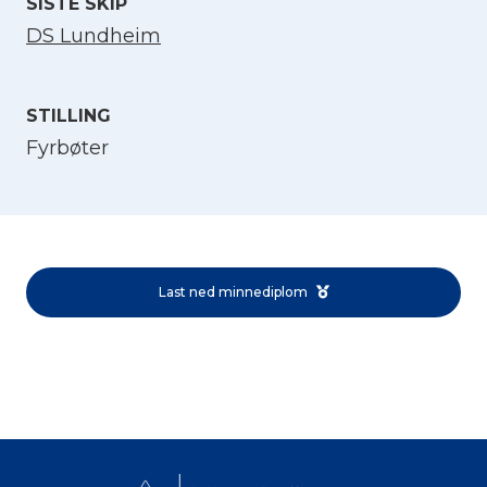
SISTE SKIP
DS Lundheim
STILLING
Fyrbøter
Velg språk
English
Last ned minnediplom
Norsk bokmål