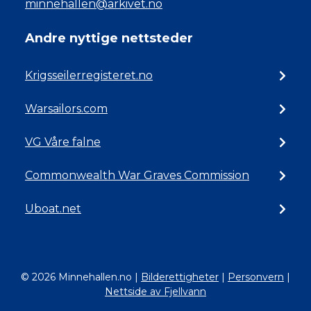
minnehallen@arkivet.no
Andre nyttige nettsteder
Krigsseilerregisteret.no
Warsailors.com
VG Våre falne
Commonwealth War Graves Commission
Uboat.net
© 2026 Minnehallen.no
|
Bilderettigheter
|
Personvern
|
Nettside av Fjellvann