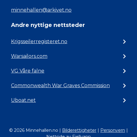
minnehallen@arkivet.no
Andre nyttige nettsteder
Krigsseilerregisteret.no
Warsailors.com
VG Våre falne
Commonwealth War Graves Commission
Uboat.net
© 2026 Minnehallen.no
|
Bilderettigheter
|
Personvern
|
Nettside av Fjellvann