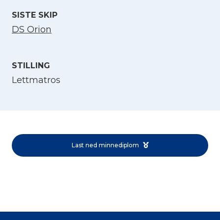
SISTE SKIP
DS Orion
STILLING
Lettmatros
Velg språk
English
Last ned minnediplom
Norsk bokmål