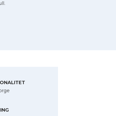
ll.
ONALITET
orge
LING