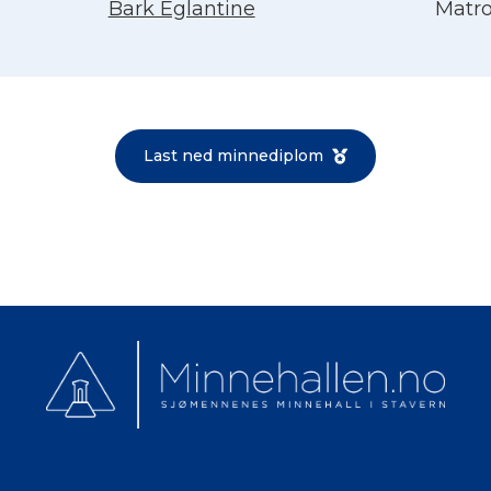
Bark Eglantine
Matr
Norsk bokmål
Last ned minnediplom