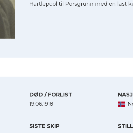
Hartlepool til Porsgrunn med en last ku
DØD / FORLIST
NASJ
19.06.1918
N
Velg språk
English
SISTE SKIP
STIL