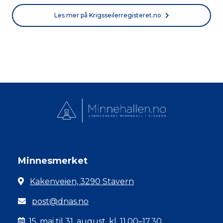
Les mer på Krigsseilerregisteret.no
Minnesmerket
Kakenveien, 3290 Stavern
post@dnas.no
15. mai til 31. august, kl. 11.00–17.30.