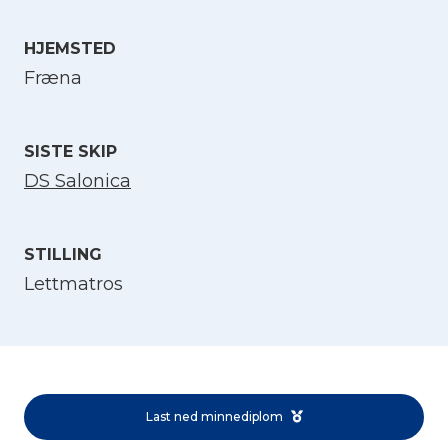
HJEMSTED
Velg språk
Fræna
English
SISTE SKIP
Norsk bokmål
DS Salonica
STILLING
Lettmatros
Last ned minnediplom