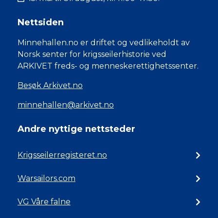
Nettsiden
Minnehallen.no er driftet og vedlikeholdt av
Norsk senter for krigsseilerhistorie ved
ARKIVET freds- og menneskerettighetssenter.
Besøk Arkivet.no
minnehallen@arkivet.no
Andre nyttige nettsteder
Krigsseilerregisteret.no
Warsailors.com
VG Våre falne