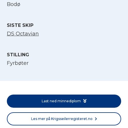
Bodø
SISTE SKIP
DS Octavian
STILLING
Fyrbøter
Velg språk
English
Last ned minnediplom
Norsk bokmål
Les mer på Krigsseilerregisteret.no