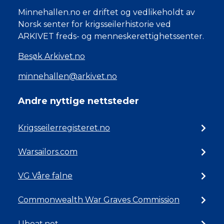
Minnehallen.no er driftet og vedlikeholdt av
Norsk senter for krigsseilerhistorie ved
ARKIVET freds- og menneskerettighetssenter.
Besøk Arkivet.no
minnehallen@arkivet.no
Andre nyttige nettsteder
Krigsseilerregisteret.no
Warsailors.com
VG Våre falne
Commonwealth War Graves Commission
Uboat.net