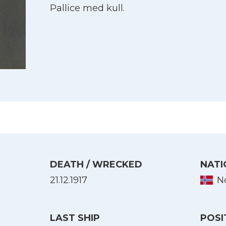
Pallice med kull.
DEATH / WRECKED
NATI
Select Language
21.12.1917
N
English
LAST SHIP
POSI