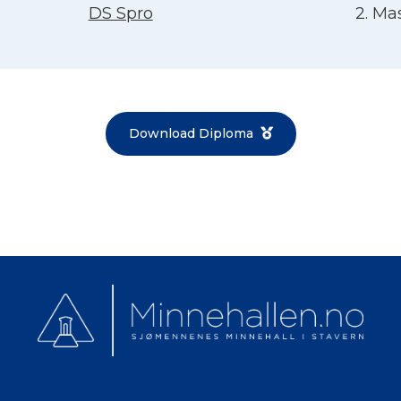
Norsk bokmål
DS Spro
2. Ma
Download Diploma