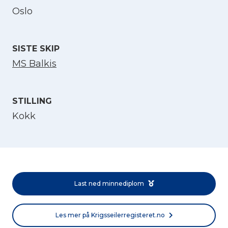
Oslo
Velg språk
English
SISTE SKIP
MS Balkis
Norsk bokmål
STILLING
Kokk
Last ned minnediplom
Les mer på Krigsseilerregisteret.no