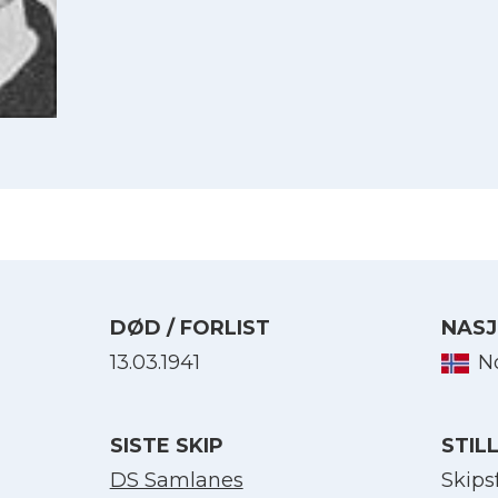
DØD / FORLIST
NASJ
13.03.1941
N
Velg språk
SISTE SKIP
STIL
English
DS Samlanes
Skips