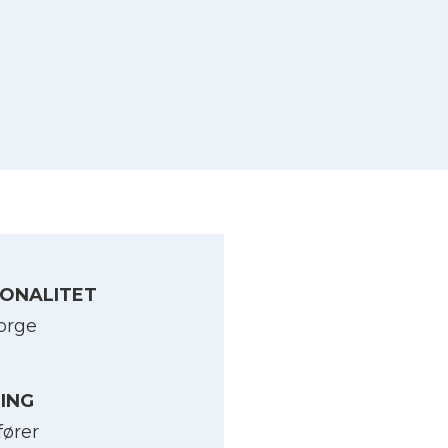
ONALITET
orge
LING
fører