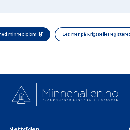
Norsk bokmål
 ned minnediplom
Les mer på Krigsseilerregistere
Nettsiden