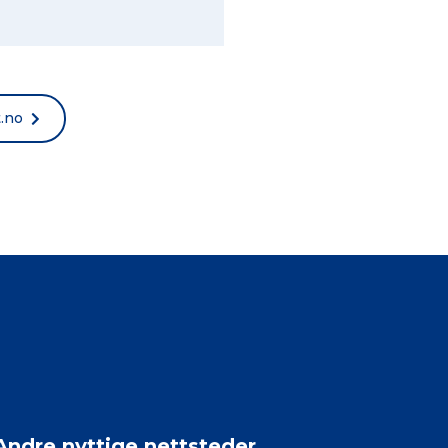
t.no
Andre nyttige nettsteder