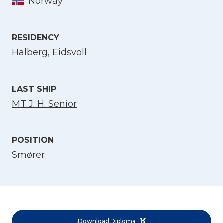
Norway
Select Language
RESIDENCY
Halberg, Eidsvoll
English
Norsk bokmål
LAST SHIP
MT J. H. Senior
POSITION
Smører
Download Diploma