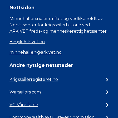
Nettsiden
Minnehallen.no er driftet og vedlikeholdt av
Norsk senter for krigsseilerhistorie ved
ARKIVET freds- og menneskerettighetssenter.
Besøk Arkivet.no
minnehallen@arkivet.no
Andre nyttige nettsteder
Krigsseilerregisteret.no
Warsailors.com
VG Våre falne
Commonwealth War Graves Commission