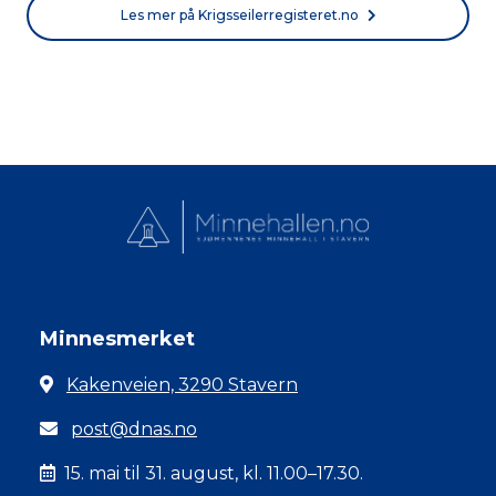
Les mer på Krigsseilerregisteret.no
Minnesmerket
Kakenveien, 3290 Stavern
post@dnas.no
15. mai til 31. august, kl. 11.00–17.30.