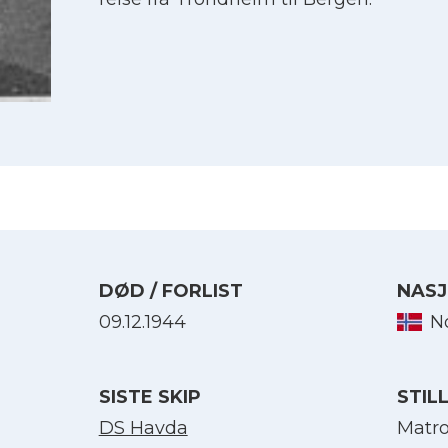
DØD / FORLIST
NASJ
09.12.1944
N
Velg språk
SISTE SKIP
STIL
English
DS Havda
Matr