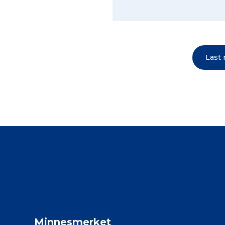
Last
Minnesmerket