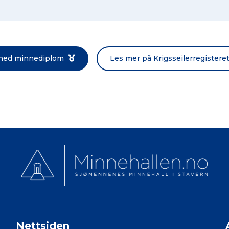
Norsk bokmål
 ned minnediplom
Les mer på Krigsseilerregistere
Nettsiden