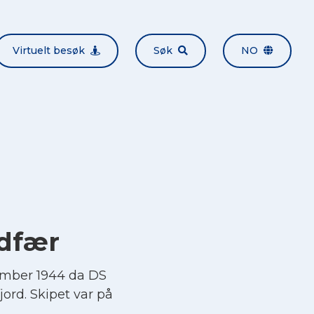
Virtuelt besøk
Søk
NO
ndfær
ember 1944 da DS
fjord. Skipet var på