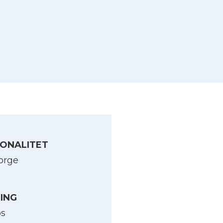
ONALITET
orge
LING
os