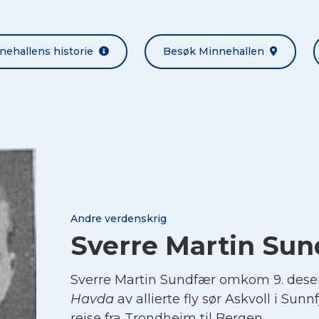
nehallens historie
Besøk Minnehallen
Andre verdenskrig
Sverre Martin Su
Sverre Martin Sundfær omkom 9. des
Havda
av allierte fly sør Askvoll i Sunn
reise fra Trondheim til Bergen.