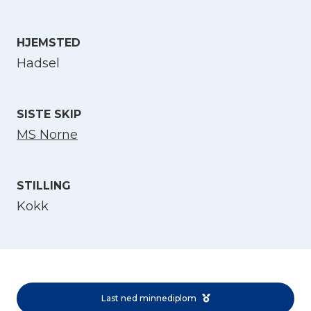
Velg språk
HJEMSTED
Hadsel
English
SISTE SKIP
Norsk bokmål
MS Norne
STILLING
Kokk
Last ned minnediplom