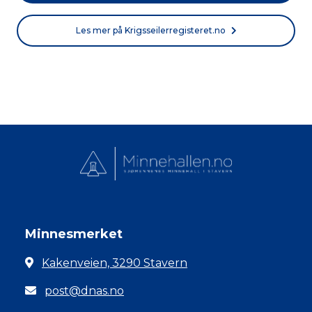
Les mer på Krigsseilerregisteret.no
Minnesmerket
Kakenveien, 3290 Stavern
post@dnas.no