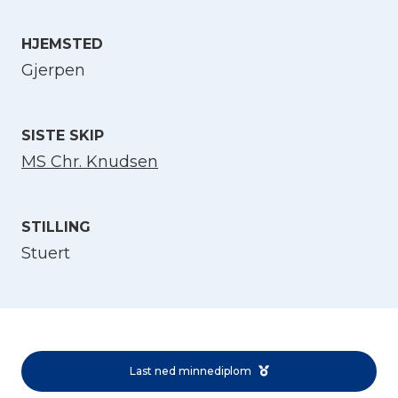
HJEMSTED
Velg språk
Gjerpen
English
SISTE SKIP
Norsk bokmål
MS Chr. Knudsen
STILLING
Stuert
Last ned minnediplom