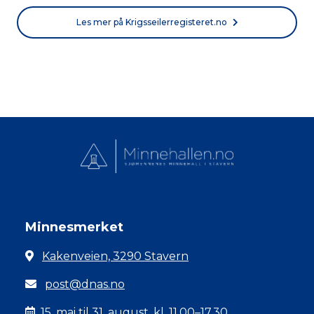
Les mer på Krigsseilerregisteret.no
Minnesmerket
Kakenveien, 3290 Stavern
post@dnas.no
15. mai til 31. august, kl. 11.00–17.30.