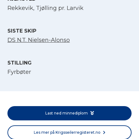
Rekkevik, Tjølling pr. Larvik
Velg språk
English
SISTE SKIP
DS N.T. Nielsen-Alonso
Norsk bokmål
STILLING
Fyrbøter
Last ned minnediplom
Les mer på Krigsseilerregisteret.no