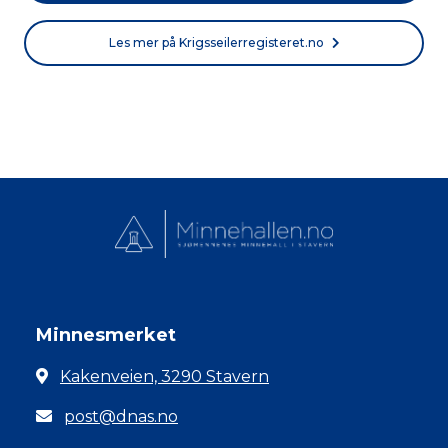
Les mer på Krigsseilerregisteret.no
Minnesmerket
Kakenveien, 3290 Stavern
post@dnas.no