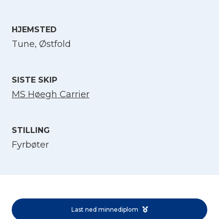
Velg språk
HJEMSTED
Tune, Østfold
English
SISTE SKIP
Norsk bokmål
MS Høegh Carrier
STILLING
Fyrbøter
Last ned minnediplom