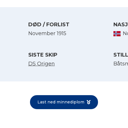
DØD / FORLIST
NASJ
November 1915
N
SISTE SKIP
STIL
DS Origen
Båts
Velg språk
English
Last ned minnediplom
Norsk bokmål