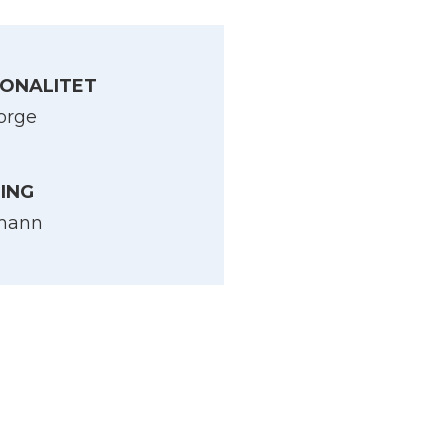
ONALITET
orge
LING
mann