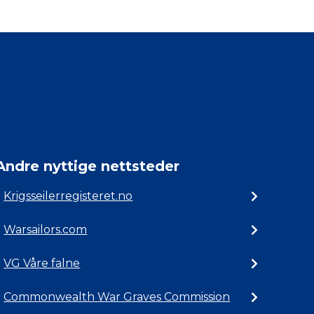
Andre nyttige nettsteder
Krigsseilerregisteret.no
Warsailors.com
VG Våre falne
Commonwealth War Graves Commission