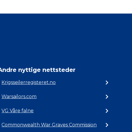
Andre nyttige nettsteder
Krigsseilerregisteret.no
Warsailors.com
VG Våre falne
Commonwealth War Graves Commission