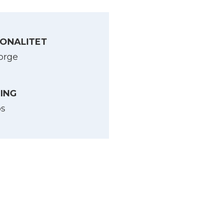
ONALITET
orge
LING
os