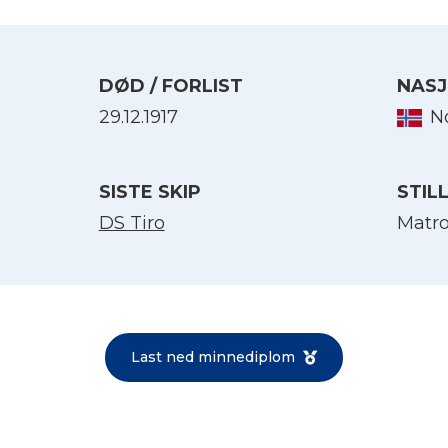
DØD / FORLIST
NASJ
29.12.1917
N
SISTE SKIP
STIL
DS Tiro
Matr
Velg språk
English
Last ned minnediplom
Norsk bokmål