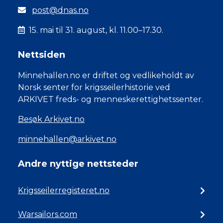
post@dnas.no
15. mai til 31. august, kl. 11.00–17.30.
Nettsiden
Minnehallen.no er driftet og vedlikeholdt av
Norsk senter for krigsseilerhistorie ved
ARKIVET freds- og menneskerettighetssenter.
Besøk Arkivet.no
minnehallen@arkivet.no
Andre nyttige nettsteder
Krigsseilerregisteret.no
Warsailors.com