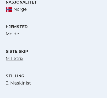
NASJONALITET
Norge
Velg språk
HJEMSTED
Molde
English
Norsk bokmål
SISTE SKIP
MT Strix
STILLING
3. Maskinist