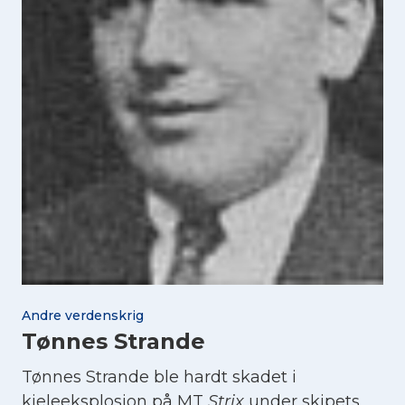
Andre verdenskrig
Tønnes Strande
Tønnes Strande ble hardt skadet i
kjeleeksplosjon på MT
Strix
under skipets